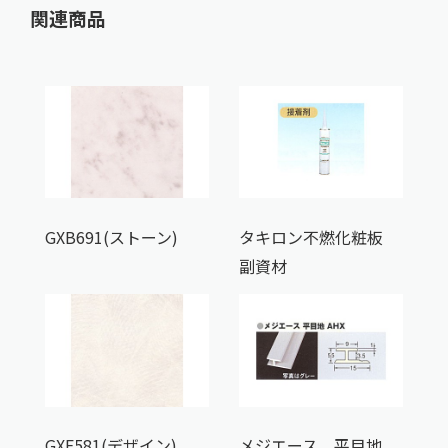
関連商品
GXB691(ストーン)
タキロン不燃化粧板
副資材
GXE581(デザイン)
メジエース 平目地