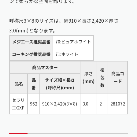
ンで柔らかな空間を飾ります。
呼称尺3×8のサイズは、幅910×長さ2,420×厚さ
3.0(mm)となります。
メジエース推奨品番
70:ピュアホワイト
コーキング推奨品番
71:ホワイト
商品マスター
梱
厚さ
商品コ
包
品
サイズ幅×長さ
(mm)
ード
品名
数
番
(呼称尺)(mm)
セラリ
962
910×2,420(3×8)
3.0
2
281072
エGXP