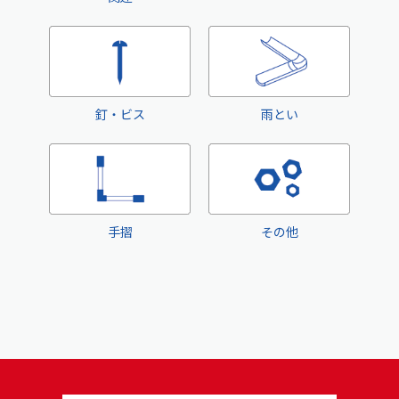
釘・ビス
雨とい
手摺
その他