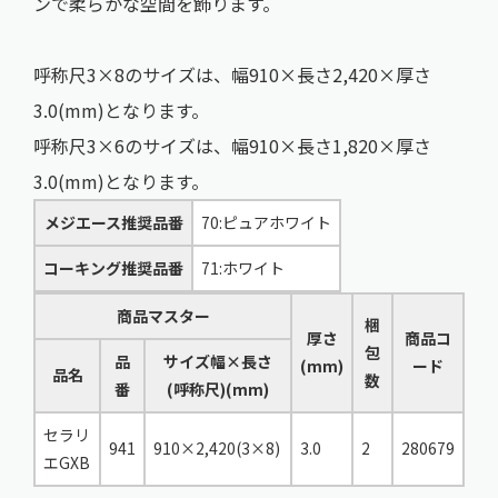
ンで柔らかな空間を飾ります。
呼称尺3×8のサイズは、幅910×長さ2,420×厚さ
3.0(mm)となります。
呼称尺3×6のサイズは、幅910×長さ1,820×厚さ
3.0(mm)となります。
メジエース推奨品番
70:ピュアホワイト
コーキング推奨品番
71:ホワイト
商品マスター
梱
厚さ
商品コ
包
品
サイズ幅×長さ
(mm)
ード
品名
数
番
(呼称尺)(mm)
セラリ
941
910×2,420(3×8)
3.0
2
280679
エGXB