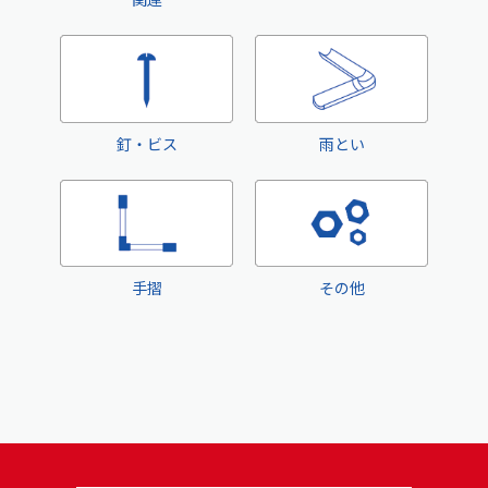
釘・ビス
雨とい
手摺
その他