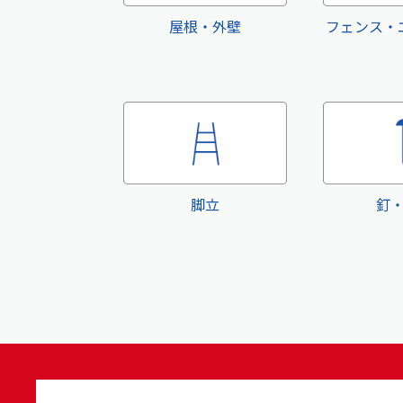
屋根・外壁
フェンス・
脚立
釘