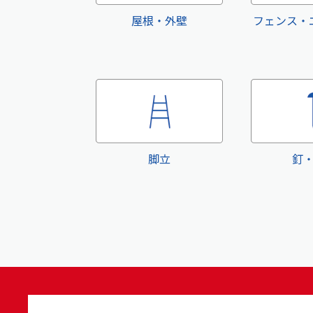
屋根・外壁
フェンス・
脚立
釘