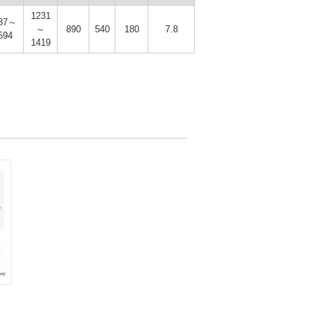
1231
37～
～
890
540
180
7.8
594
1419