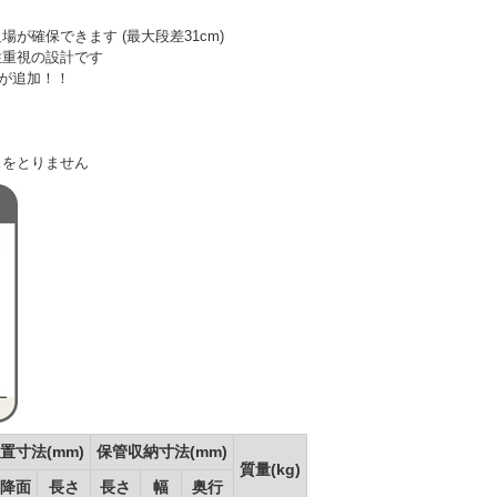
が確保できます (最大段差31cm)
性重視の設計です
)が追加！！
スをとりません
置寸法(mm)
保管収納寸法(mm)
質量(kg)
降面
長さ
長さ
幅
奥行