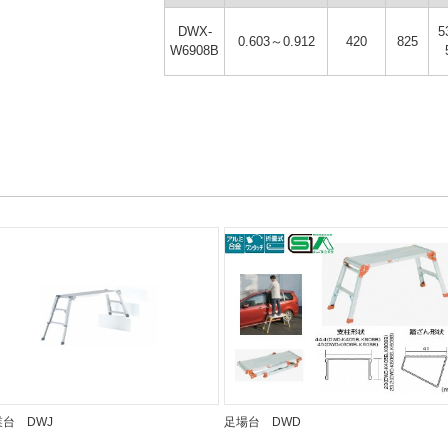
DWX-
5
0.603～0.912
420
825
W6908B
業台 DWJ
足場台 DWD