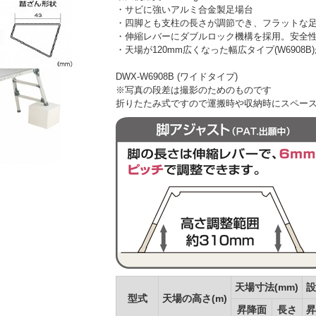
・サビに強いアルミ合金製足場台
・四脚とも支柱の長さが調節でき、フラットな足場
・伸縮レバーにダブルロック機構を採用。安全
・天場が120mm広くなった幅広タイプ(W6908B
DWX-W6908B (ワイドタイプ)
※写真の段差は撮影のためのものです
折りたたみ式ですので運搬時や収納時にスペー
天場寸法(mm)
設
型式
天場の高さ(m)
昇降面
長さ
昇