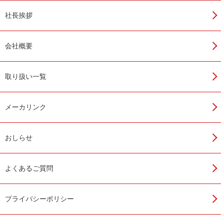
社長挨拶
前高デザインながら、のきといの全面と底面の幅を同一に、下か
ら見上げた時にスクウェアな美しさを発揮する雨といを実現しま
す。
会社概要
排水断面積：0.01130m²
排水量：0.00485m³/sec
取り扱い一覧
全長
品番
梱包数
4,000mm
EB50
6
メーカリンク
当社たてといサイズ
排水方法
落し口1ヵ所当たりの適応屋根投影面積(m²)
VU75
85
じょうご
自在ドレン
VU100
96
おしらせ
VP75
73
じょうご
自在ドレン
VP100
96
UT75
63
じょうご
自在ドレン
UT90
97
よくあるご質問
プライバシーポリシー
関連商品