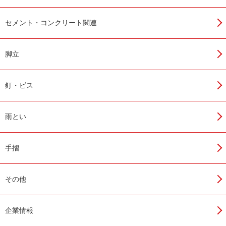
セメント・コンクリート関連
脚立
釘・ビス
雨とい
手摺
その他
企業情報
芯材に超延伸シートを採用。
多彩な性能を発揮します。