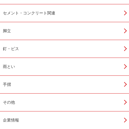
セメント・コンクリート関連
脚立
関連商品
釘・ビス
雨とい
手摺
その他
マノール アクリット
マノール ポリマー3倍液型
企業情報